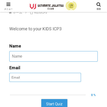
メニュー
検索
ホーム
KIDSICP3
Welcome to your KIDS ICP3
Name
Email
0 %
Start Quiz